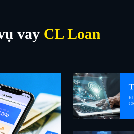
 vụ vay
CL Loan
T
Kh
CM